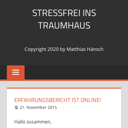
Zum
STRESSFREI INS
Inhalt
springen
TRAUMHAUS
Copyright 2020 by Matthias Hänsch
ERFAHRUNGSBERICHT IST ONLINE!
21. November 2015
Matthias300977
Allgemein
Kommentar hinterlassen
Hallo zusammen,