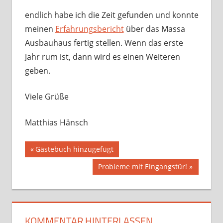
endlich habe ich die Zeit gefunden und konnte
meinen
Erfahrungsbericht
über das Massa
Ausbauhaus fertig stellen. Wenn das erste
Jahr rum ist, dann wird es einen Weiteren
geben.
Viele Grüße
Matthias Hänsch
Beitragsnavigation
Vorheriger
Gästebuch hinzugefügt
Beitrag:
Nächster
Probleme mit Eingangstür!
Beitrag:
KOMMENTAR HINTERLASSEN